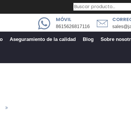
MÓVIL
CORREO
8615626817116
sales@j
io
Aseguramiento de la calidad
Blog
Sobre nosot
Sector industrial
as
Sector Industrial