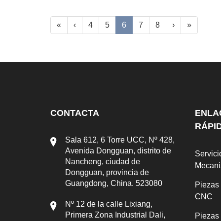
«
‹
4
5
6
7
8
›
»
CONTACTA
ENLA
RÁPI
Sala 612, 6 Torre UCC, Nº 428,
Avenida Dongguan, distrito de
Servici
Nancheng, ciudad de
Mecan
Dongguan, provincia de
Guangdong, China. 523080
Piezas
CNC
Nº 12 de la calle Lixiang,
Primera Zona Industrial Dali,
Piezas