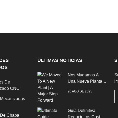
CES
ÚLTIMAS NOTICIAS
S
DOS
Nos Mudamos A
Su
Una Nueva Planta |
im
os De
Un Gran Paso
izado CNC
20 AGO DE 2025
Adelante
 Mecanizadas
Guía Definitiva:
 De Chapa
Reducir Los Costes