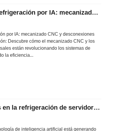
Revolucionando la refrigeración por IA: mecanizado CNC y desconexiones rápidas universales
ción por IA: mecanizado CNC y desconexiones
ción: Descubre cómo el mecanizado CNC y los
sales están revolucionando los sistemas de
 la eficiencia...
¿Desafíos montados en la refrigeración de servidores de IA? El acoplamiento UQD es el antídoto.
nología de inteligencia artificial está generando