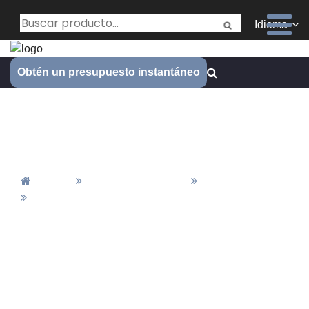
Idioma
Obtén un presupuesto instantáneo
¿Qué es el proceso de chorro
de arena?
Inicio
Material&Acabado
Finalización
¿Qué Es El Proceso De Chorro De Arena?