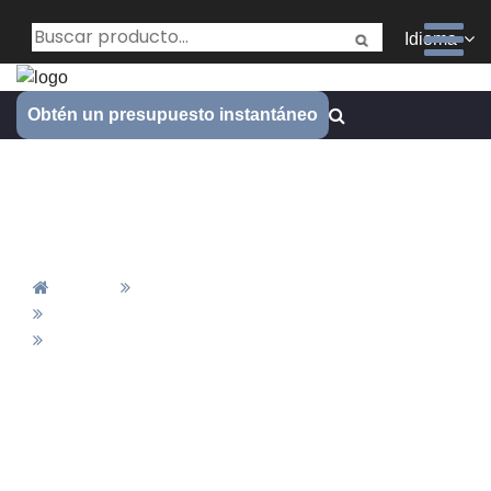
Idioma
Obtén un presupuesto instantáneo
Piezas de conformado de
alambre
Inicio
Todos Los Productos
Fabricación De Muelles
Piezas De Conformado De Alambre