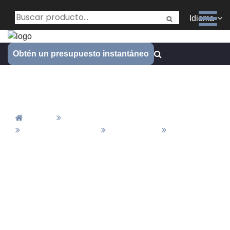
Idioma
Obtén un presupuesto instantáneo
Brush
Inicio
Todos Los Productos
Material&Acabado
Finalización
Brush