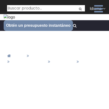
Idioma
Obtén un presupuesto instantáneo
Pulido
Inicio
Todos Los Productos
Material&Acabado
Finalización
Pulido