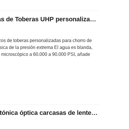
Torneado CNC Piezas de Toberas UHP personalizadas para chorro de agua
s de toberas personalizadas para chorro de
ica de la presión extrema El agua es blanda,
 microscópico a 60.000 a 90.000 PSI, añade
Mecanizado CNC Fotónica óptica carcasas de lentes Anodización negra