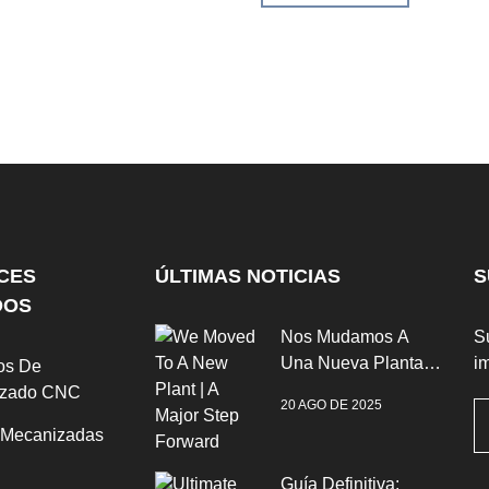
CES
ÚLTIMAS NOTICIAS
S
DOS
Nos Mudamos A
Su
Una Nueva Planta |
im
os De
Un Gran Paso
izado CNC
20 AGO DE 2025
Adelante
 Mecanizadas
Guía Definitiva: