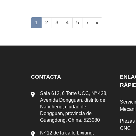
1
2
3
4
5
›
»
CONTACTA
ENLA
RÁPI
Sala 612, 6 Torre UCC, Nº 428,
Avenida Dongguan, distrito de
Servici
Nancheng, ciudad de
Mecan
Dongguan, provincia de
Guangdong, China. 523080
Piezas
CNC
Nº 12 de la calle Lixiang,