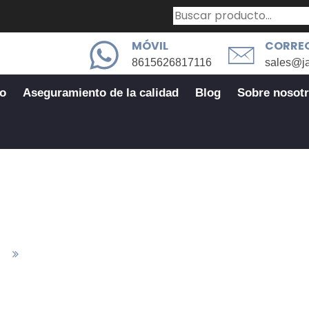
MÓVIL
CORREO
8615626817116
sales@j
io
Aseguramiento de la calidad
Blog
Sobre nosot
Sector industrial
as
Sector Industrial