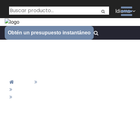
Idioma
Obtén un presupuesto instantáneo
Anclajes personalizados de
alta resistencia
Inicio
Todos Los Productos
Fabricación De Muelles
Anclajes Personalizados De Alta Resistencia