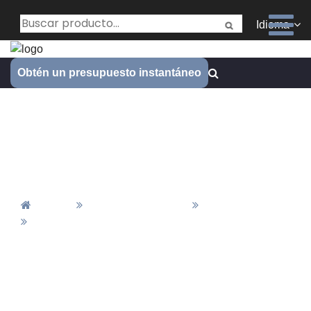
Idioma
Obtén un presupuesto instantáneo
Estetoscopio fabricado con
galvanoplastia colorida -
Estudio de caso
Inicio
Material&Acabado
Finalización
Estetoscopio Fabricado Con Galvanoplastia
Colorida - Estudio De Caso