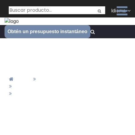
Idioma
Obtén un presupuesto instantáneo
Perilla de tono de volumen
metálica CNC
Inicio
Piezas De Mecanizado CNC
Piezas De Torneado CNC
Perilla De Tono De Volumen Metálica CNC