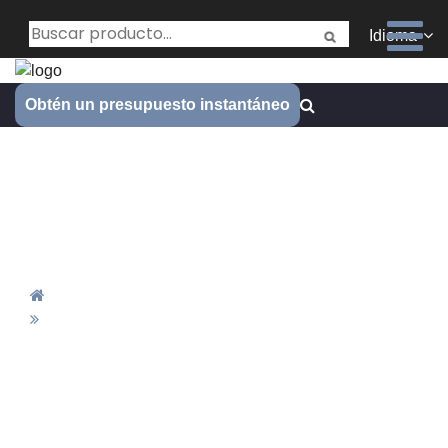
Idioma
Obtén un presupuesto instantáneo
¿Qué aporta la fabricación
láser a los fabricantes de
productos médicos?
Inicio
¿Qué Aporta La Fabricación Láser A Los
Fabricantes De Productos Médicos?