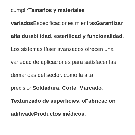
cumplir
Tamaños y materiales
variados
Especificaciones mientras
Garantizar
alta durabilidad, esterilidad y funcionalidad
.
Los sistemas láser avanzados ofrecen una
variedad de aplicaciones para satisfacer las
demandas del sector, como la alta
precisión
Soldadura
,
Corte
,
Marcado
,
Texturizado de superficies
, o
Fabricación
aditiva
de
Productos médicos
.