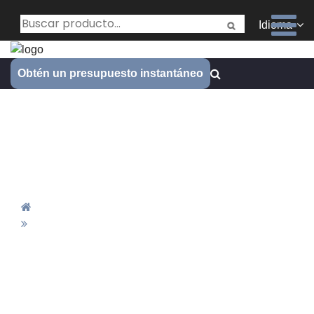
Idioma
Obtén un presupuesto instantáneo
Janee es una profesional de
servicios de prototipos de
mecanizado CNC
Inicio
Janee Es Una Profesional De Servicios De
Prototipos De Mecanizado CNC