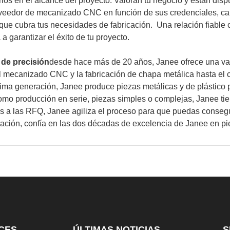
s en el alcance del proyecto. Valoran tu negocio y están dispu
oveedor de mecanizado CNC en función de sus credenciales, ca
 que cubra tus necesidades de fabricación. Una relación fiable
a garantizar el éxito de tu proyecto.
 de precisión
desde hace más de 20 años, Janee ofrece una vari
mecanizado CNC y la fabricación de chapa metálica hasta el c
tima generación, Janee produce piezas metálicas y de plástico 
omo producción en serie, piezas simples o complejas, Janee tie
os a las RFQ, Janee agiliza el proceso para que puedas conseg
icación, confía en las dos décadas de excelencia de Janee en 
CES
ÚLTIMAS NOTICIAS
S