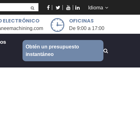
Idioma
 ELECTRÓNICO
OFICINAS
aneemachining.com
De 9:00 a 17:00
ros
Obtén un presupuesto
instantáneo
 mecanizado CNC