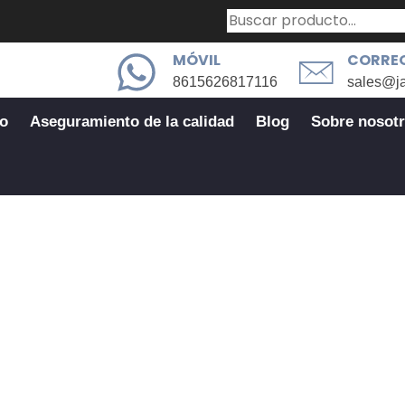
MÓVIL
CORREO
8615626817116
sales@j
io
Aseguramiento de la calidad
Blog
Sobre nosot
 proveedor fiable de piezas para
le De Piezas Para Mecanizado CNC