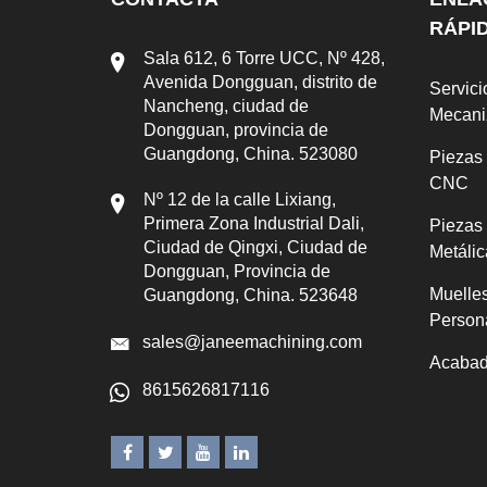
RÁPI
Sala 612, 6 Torre UCC, Nº 428,
Avenida Dongguan, distrito de
Servici
Nancheng, ciudad de
Mecan
Dongguan, provincia de
Guangdong, China. 523080
Piezas
CNC
Nº 12 de la calle Lixiang,
Primera Zona Industrial Dali,
Piezas
Ciudad de Qingxi, Ciudad de
Metálic
Dongguan, Provincia de
Muelle
Guangdong, China. 523648
Person
sales@janeemachining.com
Acabad
8615626817116