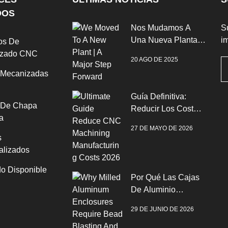
DOS
Nos Mudamos A
Su
Una Nueva Planta |
im
os De
Un Gran Paso
izado CNC
20 AGO DE 2025
Adelante
 Mecanizadas
Guía Definitiva:
 De Chapa
Reducir Los Costes
a
De Fabricación Del
27 DE MAYO DE 2026
Mecanizado CNC
s
2026
alizados
o Disponible
Por Qué Las Cajas
De Aluminio
Fresado Requieren
29 DE JUNIO DE 2026
Voladura Por Perlas
Y Anodización